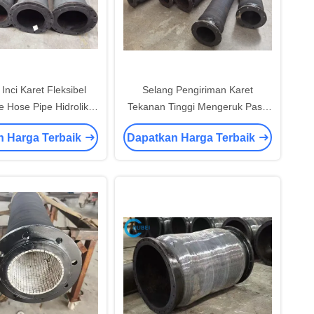
 Inci Karet Fleksibel
Selang Pengiriman Karet
e Hose Pipe Hidrolik
Tekanan Tinggi Mengeruk Pasir
t Hisap Industri
Ledakan Lumpur Hisap
n Harga Terbaik
Dapatkan Harga Terbaik
Discharge 100mm 600mm