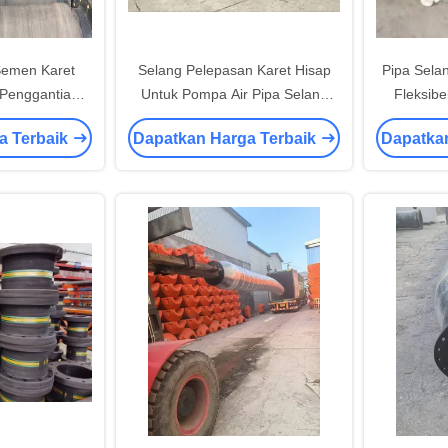
Semen Karet
Selang Pelepasan Karet Hisap
Pipa Sela
 Penggantian
Untuk Pompa Air Pipa Selang
Fleksib
Fleksibel
Minyak Terapung 300MM
Pengeruk
a Terbaik
Dapatkan Harga Terbaik
Dapatka
700MM