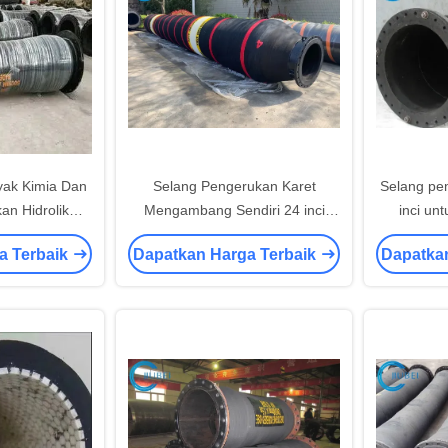
yak Kimia Dan
Selang Pengerukan Karet
Selang pe
an Hidrolik
Mengambang Sendiri 24 inci
inci un
mm
Untuk Vakum Air Bubur Pasir
Tekanan T
a Terbaik
Dapatkan Harga Terbaik
Dapatka