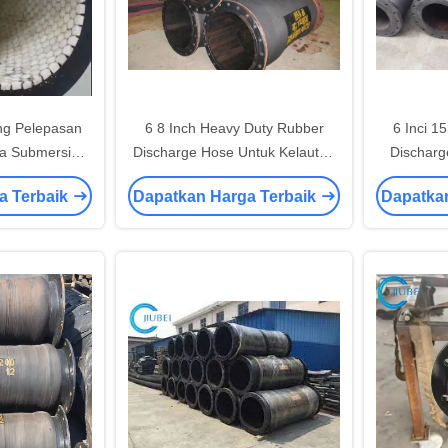
ng Pelepasan
6 8 Inch Heavy Duty Rubber
6 Inci 15
a Submersible
Discharge Hose Untuk Kelautan
Discharg
 Penambangan
Alami Tahan Abrasi Kolam
Kare
a Terbaik
Dapatkan Harga Terbaik
Dapatka
g Keras
Renang