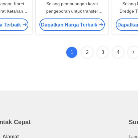
angan Karet
Selang pembuangan karet
Selang
erat Ketahanan
pengeboran untuk transfer
Dredge T
nerja Tekanan
lumpur Selang pipa tambang laut
Transporta
a Terbaik
Dapatkan Harga Terbaik
Dapatka
i
tugas berat
Tinggi 
1
2
3
4
ntak Cepat
Su
Alamat
Lang