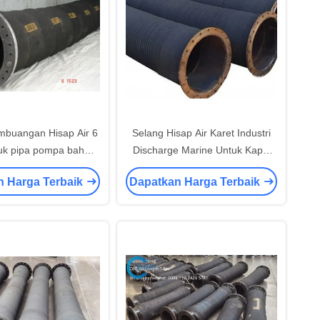
mbuangan Hisap Air 6
Selang Hisap Air Karet Industri
tuk pipa pompa bah
Discharge Marine Untuk Kapal
inggi Peledakan Pasir
Keruk
n Harga Terbaik
Dapatkan Harga Terbaik
Bubur