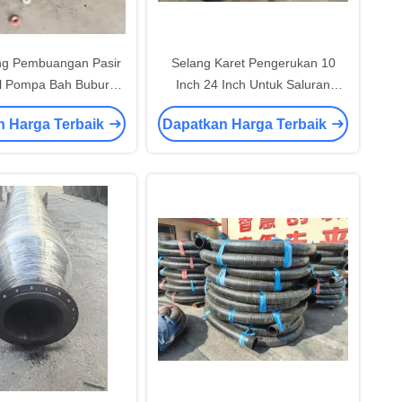
ng Pembuangan Pasir
Selang Karet Pengerukan 10
el Pompa Bah Bubur
Inch 24 Inch Untuk Saluran
an Lapisan Keramik
Bahan Bakar Pompa Minyak
n Harga Terbaik
Dapatkan Harga Terbaik
Karet
Pengiriman Debit Fleksibel