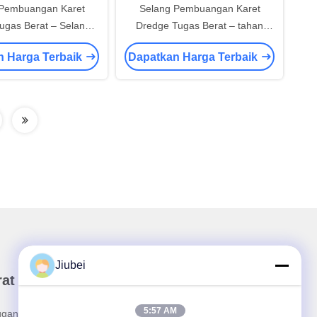
 Pembuangan Karet
Selang Pembuangan Karet
ugas Berat – Selang
Dredge Tugas Berat – tahan
si Pasir Lumpur Abrasi
abrasi, mengapung tidak
n Harga Terbaik
Dapatkan Harga Terbaik
untuk Pertambangan
mengapung, untuk
Dredging
penambangan kerikil lumpur
pasir
Jiubei
rat Kabar Kami
5:57 AM
ganan buletin kami untuk diskon dan banyak lagi.