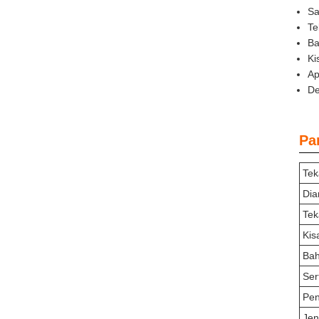
Sa
Te
Ba
Ki
Ap
De
Pa
Tek
Dia
Tek
Kis
Bah
Sert
Pen
Jen