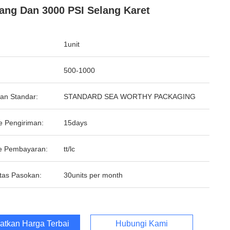
ang Dan 3000 PSI Selang Karet
1unit
500-1000
an Standar:
STANDARD SEA WORTHY PACKAGING
e Pengiriman:
15days
e Pembayaran:
tt/lc
tas Pasokan:
30units per month
atkan Harga Terbaik
Hubungi Kami