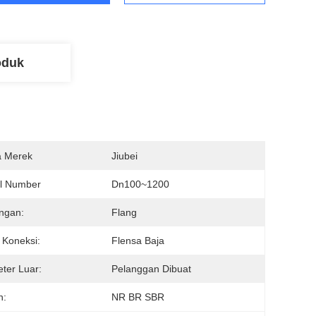
oduk
 Merek
Jiubei
l Number
Dn100~1200
ngan:
Flang
i Koneksi:
Flensa Baja
ter Luar:
Pelanggan Dibuat
n:
NR BR SBR