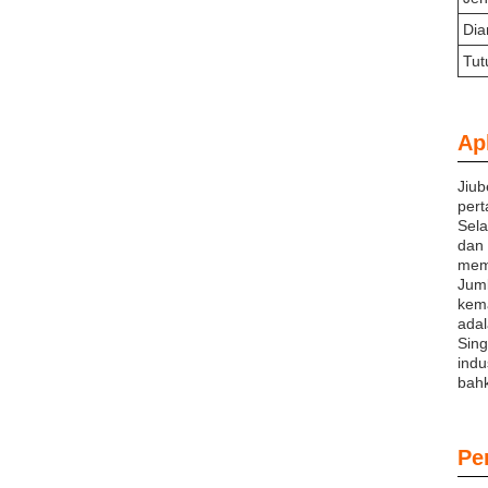
Dia
Tut
Apl
Jiub
pert
Sela
dan 
meme
Juml
kema
adal
Sing
indu
bahk
Pe