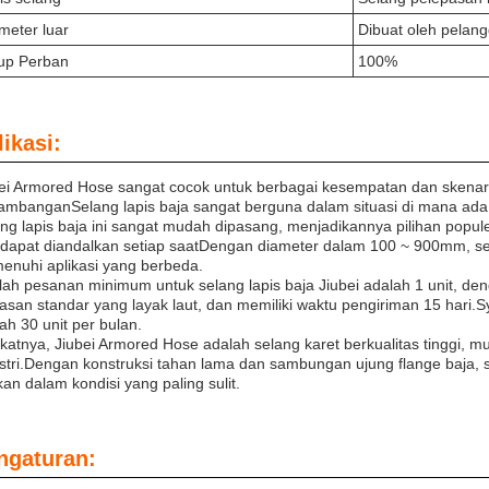
meter luar
Dibuat oleh pelan
up Perban
100%
ikasi:
ei Armored Hose sangat cocok untuk berbagai kesempatan dan skenari
ambanganSelang lapis baja sangat berguna dalam situasi di mana ada
ng lapis baja ini sangat mudah dipasang, menjadikannya pilihan popu
dapat diandalkan setiap saatDengan diameter dalam 100 ~ 900mm, sel
nuhi aplikasi yang berbeda.
ah pesanan minimum untuk selang lapis baja Jiubei adalah 1 unit, de
san standar yang layak laut, dan memiliki waktu pengiriman 15 hari.S
ah 30 unit per bulan.
katnya, Jiubei Armored Hose adalah selang karet berkualitas tinggi, 
stri.Dengan konstruksi tahan lama dan sambungan ujung flange baja, se
an dalam kondisi yang paling sulit.
ngaturan: