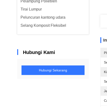
Pelampung Polietilen
Tirai Lumpur
Peluncuran kantong udara
Selang Komposit Fleksibel
I
Hubungi Kami
Pl
Se
Hubungi Sekarang
K
Se
J
C