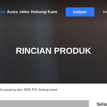
duk
Acara
video
Hubungi Kami
kutipan
In
RINCIAN PRODUK
aki panjang dan 3000 PSI Selang karet
Sela