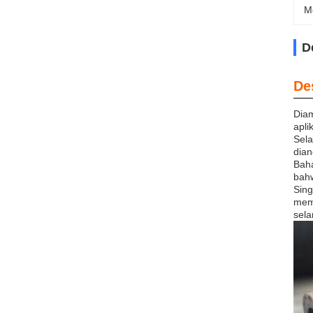
M
D
De
Diam
apli
Sela
dian
Bah
bahw
Sing
memb
sela