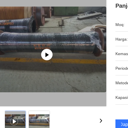
Panj
Moq:
Harga:
Kemas
Period
Metod
Kapasi
Dap