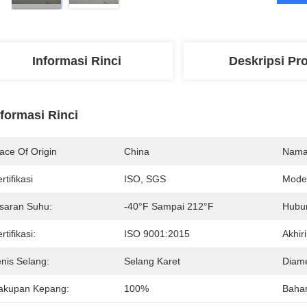
Informasi Rinci
Deskripsi Pr
nformasi Rinci
ace Of Origin
China
Nama
rtifikasi
ISO, SGS
Mode
isaran Suhu:
-40°F Sampai 212°F
Hubu
rtifikasi:
ISO 9001:2015
Akhir
enis Selang:
Selang Karet
Diame
akupan Kepang:
100%
Baha