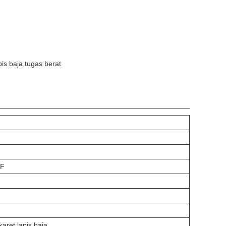
pis baja tugas berat
°F
aret lapis baja