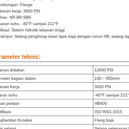
mbungan: Flange
kanan kerja: 3000 PSI
han: NR BR SBR
saran suhu: -40°F sampai 212°F
likasi: Sistem hidrolik tekanan tinggi
skripsi: Selang penghisap karet lapis baja dengan cincin HB, selang la
rameter teknis:
anan ledakan
12000 PSI
meter bagian dalam
100 ~ 900mm
anan Kerja
3000 PSI
aran suhu
-40°F sampai 212
an perban
HB400
ifikasi
ISO 9001:2015
ghentian Koneksi
Flang baja
is selang
Selang pelepasan k