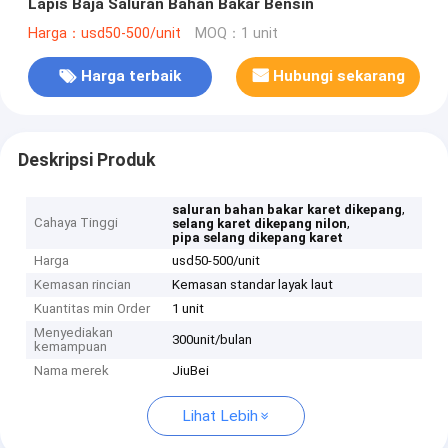
Lapis Baja Saluran Bahan Bakar Bensin
Harga：usd50-500/unit
MOQ：1 unit
Harga terbaik
Hubungi sekarang
Deskripsi Produk
,
saluran bahan bakar karet dikepang
Cahaya Tinggi
,
selang karet dikepang nilon
pipa selang dikepang karet
Harga
usd50-500/unit
Kemasan rincian
Kemasan standar layak laut
Kuantitas min Order
1 unit
Menyediakan
300unit/bulan
kemampuan
Nama merek
JiuBei
Lihat Lebih