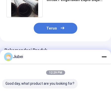
Saluran Bahan Bakar Bensin
Terus
Rekomendasi Produk
Jiubei
12:29 PM
Good day, what product are you looking for?
Flanges baja selang
Karet Heavy Duty
3000 PSI Armo
lapis baja ISO 9001
Armored Hose
Hose Heavy-D
2015 Sertifikasi
Diameter Dalam 100-
Burst Pressur
Customer Made
900mm Untuk
12000 PSI Dia