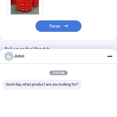
Selang Mesin
Terus
Rekomendasi Produk
Jiubei
3:59 AM
Good day, what product are you looking for?
Pemasangan Mudah
Pipa PE tahan UV
Daya terapung
Pembuatan pipa
mengambang di
hingga 800 kg 
yang disesuaikan
berbagai ukuran
yang disesuai
Pemanfaatan rendah
untuk jangka
terapung dan 
dan umur panjang
panjang
panjang