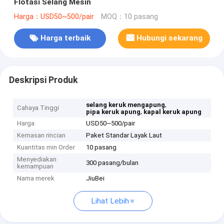
Flotasi Selang Mesin
Harga：USD50~500/pair
MOQ：10 pasang
Harga terbaik
Hubungi sekarang
Deskripsi Produk
,
selang keruk mengapung
Cahaya Tinggi
,
pipa keruk apung
kapal keruk apung
Harga
USD50~500/pair
Kemasan rincian
Paket Standar Layak Laut
Kuantitas min Order
10 pasang
Menyediakan
300 pasang/bulan
kemampuan
Nama merek
JiuBei
Lihat Lebih