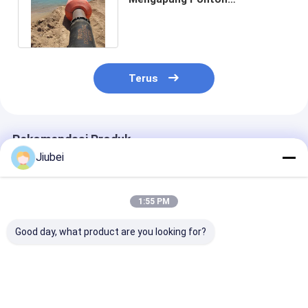
Pertambangan Pipa Pelampung
Apung
Terus
Rekomendasi Produk
Jiubei
1:55 PM
Good day, what product are you looking for?
HDPE Dredging Pipe
Pipa Dredging Floats
Pelampung Pi
Floats Memberikan
Plastik HDPE Ringan
Pengerukan
Pemanfaatan dan
Kekuatan Tinggi
Serbaguna da
Dukungan untuk
dengan ketahanan
Tahan Lama C