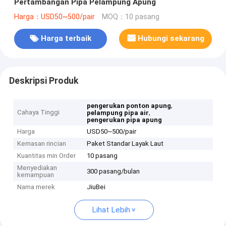
Pertambangan Pipa Pelampung Apung
Harga：USD50~500/pair
MOQ：10 pasang
Harga terbaik
Hubungi sekarang
Deskripsi Produk
,
pengerukan ponton apung
Cahaya Tinggi
,
pelampung pipa air
pengerukan pipa apung
Harga
USD50~500/pair
Kemasan rincian
Paket Standar Layak Laut
Kuantitas min Order
10 pasang
Menyediakan
300 pasang/bulan
kemampuan
Nama merek
JiuBei
Lihat Lebih