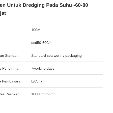
ien Untuk Dredging Pada Suhu -60-80
jat
100m
usd50-500/m
an Standar:
Standard sea worthy packaging
e Pengiriman:
7working days
e Pembayaran:
L/C, T/T
tas Pasokan:
10000m/month