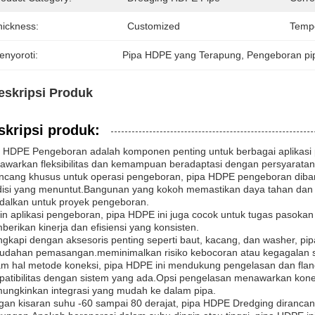
hickness:
Customized
Tempe
enyoroti:
Pipa HDPE yang Terapung
, 
Pengeboran pi
eskripsi Produk
skripsi produk:
 HDPE Pengeboran adalah komponen penting untuk berbagai aplikasi 
warkan fleksibilitas dan kemampuan beradaptasi dengan persyaratan
ancang khusus untuk operasi pengeboran, pipa HDPE pengeboran dib
isi yang menuntut.Bangunan yang kokoh memastikan daya tahan dan u
dalkan untuk proyek pengeboran.
in aplikasi pengeboran, pipa HDPE ini juga cocok untuk tugas pasokan a
erikan kinerja dan efisiensi yang konsisten.
ngkapi dengan aksesoris penting seperti baut, kacang, dan washer
udahan pemasangan.meminimalkan risiko kebocoran atau kegagalan s
m hal metode koneksi, pipa HDPE ini mendukung pengelasan dan flan
atibilitas dengan sistem yang ada.Opsi pengelasan menawarkan kone
ngkinkan integrasi yang mudah ke dalam pipa.
an kisaran suhu -60 sampai 80 derajat, pipa HDPE Dredging dirancang