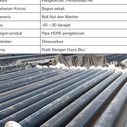
ikasi
Pengeboran, Penyediaan Air
ahanan Korosi
Bagus sekali.
esoris
Bolt Nut dan Washer
hu
-60 ~ 80 derajat
egori produk
Pipa HDPE pengeboran
ebalan
Disesuaikan
rna
Putih Dengan Garis Biru