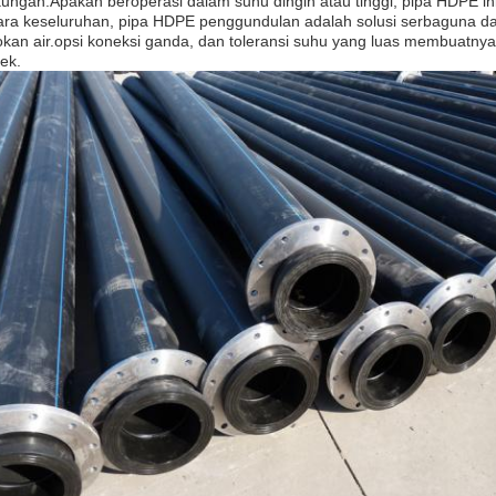
kungan.Apakah beroperasi dalam suhu dingin atau tinggi, pipa HDPE ini
ra keseluruhan, pipa HDPE penggundulan adalah solusi serbaguna dan
kan air.opsi koneksi ganda, dan toleransi suhu yang luas membuatnya
ek.