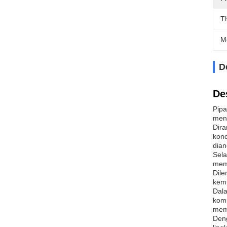
T
M
D
De
Pipa
mena
Dir
kond
dian
Sela
memb
Dile
kem
Dala
komp
memu
Deng