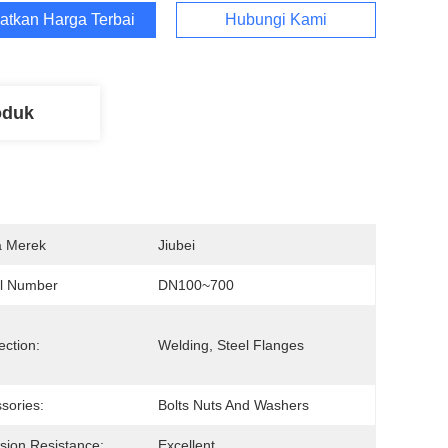
atkan Harga Terbaik
Hubungi Kami
oduk
 Merek
Jiubei
l Number
DN100~700
ction:
Welding, Steel Flanges
sories:
Bolts Nuts And Washers
sion Resistance:
Excellent