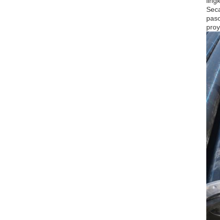
ling
Seca
paso
proy