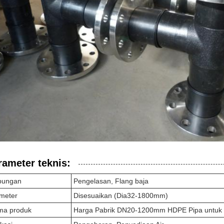
rameter teknis:
bungan
Pengelasan, Flang baja
meter
Disesuaikan (Dia32-1800mm)
ma produk
Harga Pabrik DN20-1200mm HDPE Pipa untuk Pa