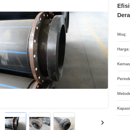
Efis
Dera
Moq:
Harga:
Kemas
Period
Metod
Kapasi