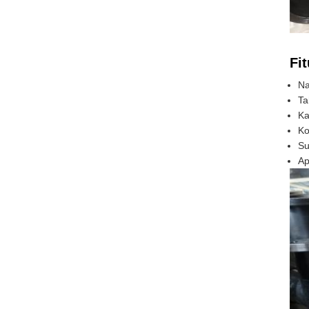
Fit
Na
Ta
Ka
Ko
Su
Ap