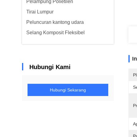
Pelampung Polietilen
Tirai Lumpur
Peluncuran kantong udara
Selang Komposit Fleksibel
I
Hubungi Kami
Pl
Se
Hubungi Sekarang
P
Ap
P