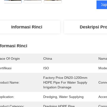
Dap
Informasi Rinci
Deskripsi Pr
nformasi Rinci
ace Of Origin
China
Nama
rtifikasi
ISO
Mode
Factory Price DN20-1200mm 
roduct Name:
HDPE Pipe For Water Supply 
Conne
Irrigation Drainage
plication:
Dredging, Water Supplying
Acces
roduct Category:
Dredging HDPE Pipe
Corro