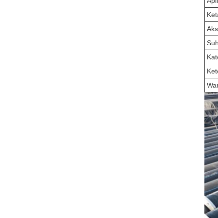
Apl
Ket
Aks
Su
Kat
Ket
Wa