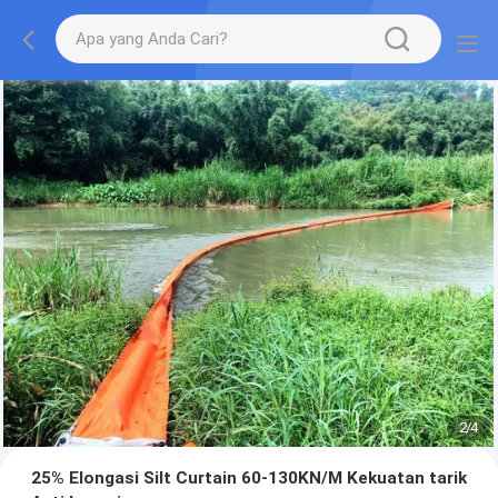
2
/
4
25% Elongasi Silt Curtain 60-130KN/M Kekuatan tarik