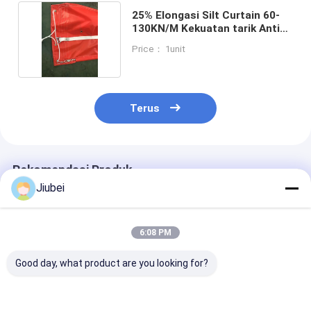
25% Elongasi Silt Curtain 60-
130KN/M Kekuatan tarik Anti
korosi
Price： 1unit
Terus
Rekomendasi Produk
Jiubei
6:08 PM
Good day, what product are you looking for?
Mengontrol migrasi
Pengendalian
Mengontrol Mi