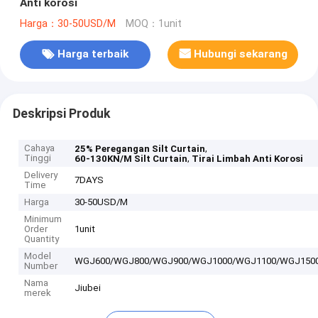
Anti korosi
Harga：30-50USD/M
MOQ：1unit
Harga terbaik
Hubungi sekarang
Deskripsi Produk
Cahaya
,
25% Peregangan Silt Curtain
Tinggi
,
60-130KN/M Silt Curtain
Tirai Limbah Anti Korosi
Delivery
7DAYS
Time
Harga
30-50USD/M
Minimum
Order
1unit
Quantity
Model
WGJ600/WGJ800/WGJ900/WGJ1000/WGJ1100/WGJ150
Number
Nama
Jiubei
merek