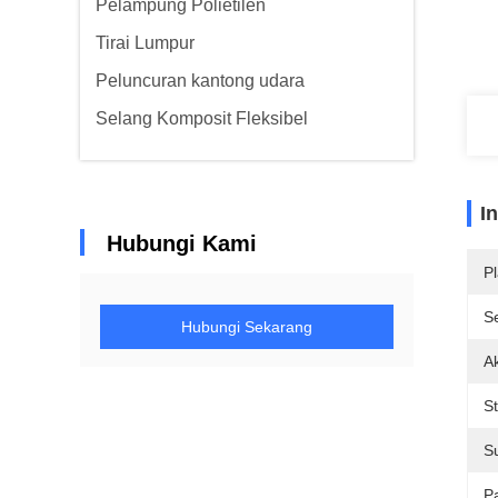
Pelampung Polietilen
Tirai Lumpur
Peluncuran kantong udara
Selang Komposit Fleksibel
I
Hubungi Kami
Pl
Se
Hubungi Sekarang
Ak
S
S
P