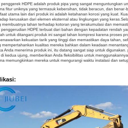
 penggerek HDPE adalah produk pipa yang sangat menguntungkan unt
na fitur uniknya yang termasuk kebersihan, tidak beracun, dan benar-b
aat utama lain dari produk ini adalah ketahanan korosi yang kuat. Kua
adap kerusakan dari elemen eksternal atau lingkungan yang keras.Sela
 membuatnya tahan terhadap kotoran yang terakumulasi dan memasti
 penggerudian HDPE terbuat dari bahan dengan kepadatan rendah yang
h untuk ditangani.produk ini sangat tahan kompresi karena proses p
menawarkan kekuatan tarik yang tinggi dan memastikan daya tahan, seh
g mempertahankan kualitas mereka bahkan dalam keadaan menantan
ka Anda menerima produk ini, itu datang sangat siap untuk digunakan
 di kedua ujung, memberikan Anda fleksibilitas untuk menggunakanny
na memungkinkan mereka untuk mengurangi waktu instalasi dan setup 
ikasi: