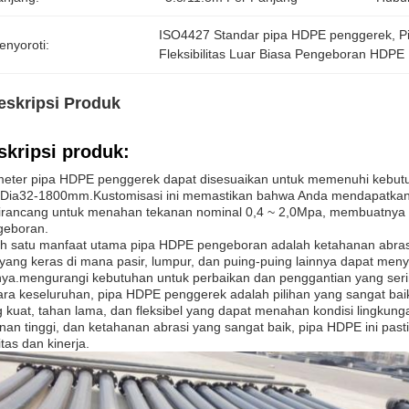
ISO4427 Standar pipa HDPE penggerek
, 
P
enyoroti:
Fleksibilitas Luar Biasa Pengeboran HDPE
eskripsi Produk
skripsi produk:
eter pipa HDPE penggerek dapat disesuaikan untuk memenuhi kebutu
 Dia32-1800mm.Kustomisasi ini memastikan bahwa Anda mendapatkan pi
dirancang untuk menahan tekanan nominal 0,4 ~ 2,0Mpa, membuatnya 
geboran.
h satu manfaat utama pipa HDPE pengeboran adalah ketahanan abrasi
 yang keras di mana pasir, lumpur, dan puing-puing lainnya dapat men
nya.mengurangi kebutuhan untuk perbaikan dan penggantian yang seri
ra keseluruhan, pipa HDPE penggerek adalah pilihan yang sangat ba
 kuat, tahan lama, dan fleksibel yang dapat menahan kondisi lingkun
nan tinggi, dan ketahanan abrasi yang sangat baik, pipa HDPE ini p
itas dan kinerja.