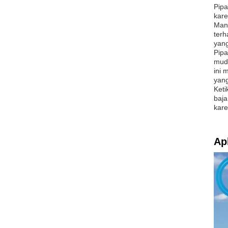
Pipa
kare
Manf
terh
yang
Pipa
muda
ini 
yan
Keti
baja
kare
Apl