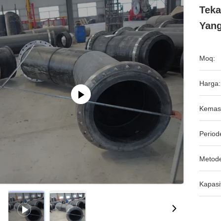
Teka
Yang
Moq:
Harga:
Kemas
Period
Metod
Kapasi