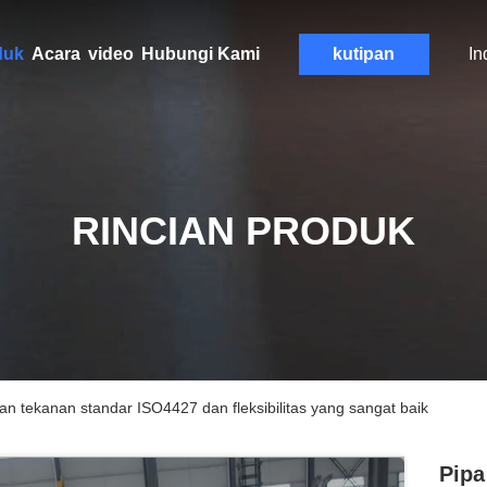
duk
Acara
video
Hubungi Kami
kutipan
In
RINCIAN PRODUK
 tekanan standar ISO4427 dan fleksibilitas yang sangat baik
Pipa