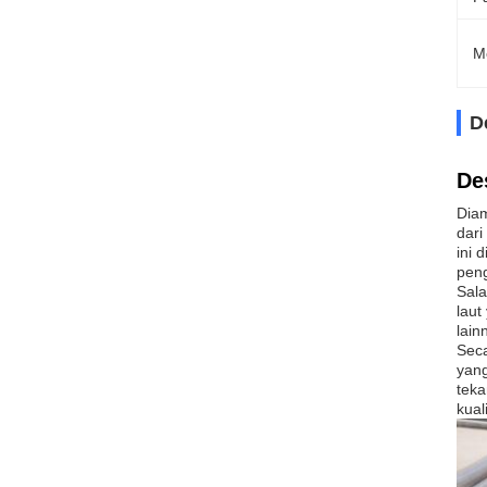
M
D
De
Diam
dari
ini 
pen
Sala
laut
lain
Seca
yang
teka
kual