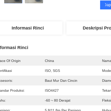
Dap
Informasi Rinci
Deskripsi Pr
nformasi Rinci
ace Of Origin
China
Nama
rtifikasi
ISO, SGS
Mode
sesoris:
Baut Mur Dan Cincin
Diame
tandar Produksi:
ISO4427
Teka
uhu:
-60 ~ 80 Derajat
Fleksi
anjang:
5.8/11.8m Per Panjang
Hubu