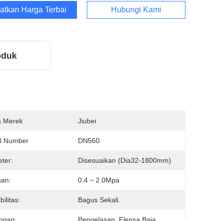
atkan Harga Terbaik
Hubungi Kami
oduk
 Merek
Jiubei
l Number
DN560
ter:
Disesuaikan (Dia32-1800mm)
nan:
0.4 ~ 2.0Mpa
bilitas:
Bagus Sekali.
ngan:
Pengelasan, Flensa Baja