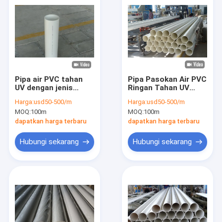
Pipa air PVC tahan
Pipa Pasokan Air PVC
UV dengan jenis
Ringan Tahan UV
sambungan berujung
Pilihan untuk Pipa
Harga:
usd50-500/m
Harga:
usd50-500/m
yang diproduksi
Tanpa Kebocoran
MOQ:
100m
MOQ:
100m
dengan metode
ekstrusi
dapatkan harga terbaru
dapatkan harga terbaru
Hubungi sekarang
Hubungi sekarang
Rumah
Produk
Video