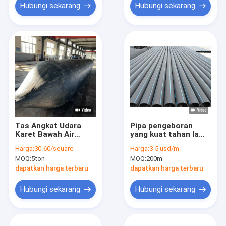
Hubungi sekarang
Hubungi sekarang
Tas Angkat Udara
Pipa pengeboran
Karet Bawah Air
yang kuat tahan lama
Untuk Perahu Dan
HDPE PE100/PE80
Harga:
30-60/square
Harga:
3-5 usd/m
Kapal
dengan ketahanan
MOQ:
5ton
MOQ:
200m
abrasi
dapatkan harga terbaru
dapatkan harga terbaru
Hubungi sekarang
Hubungi sekarang