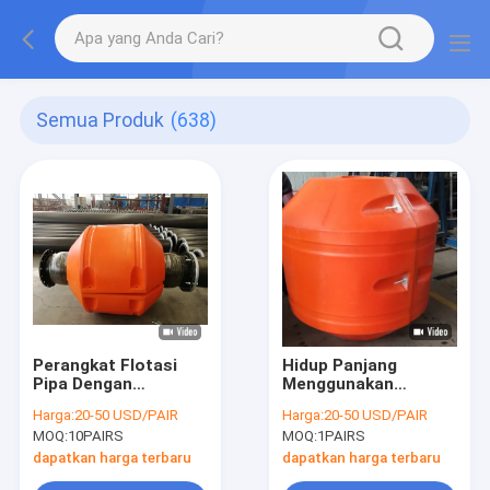
Semua Produk
(638)
Perangkat Flotasi
Hidup Panjang
Pipa Dengan
Menggunakan
Kekuatan Tarikan
Polyetilen Pipe
Harga:
20-50 USD/PAIR
Harga:
20-50 USD/PAIR
Tinggi Ketahanan
Floater Dengan
MOQ:
10PAIRS
MOQ:
1PAIRS
Penuaan
Resistensi Dampak
Orange Warna
dapatkan harga terbaru
dapatkan harga terbaru
Buoyancy > 150N