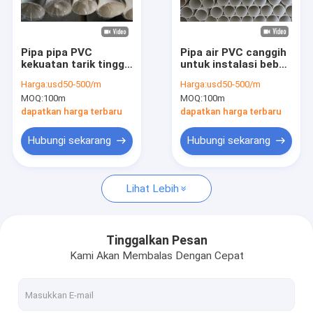
Pertunjukan VR
Tentang Kami
Pipa pipa PVC
Pipa air PVC canggih
kekuatan tarik tinggi
untuk instalasi bebas
Tur Pabrik
dengan baut kacang
kebocoran yang kuat
Harga:
usd50-500/m
Harga:
usd50-500/m
dan washer
MOQ:
100m
MOQ:
100m
aksesoris
Kontrol Kualitas
dapatkan harga terbaru
dapatkan harga terbaru
Hubungi Kami
Hubungi sekarang
Hubungi sekarang
Berita
Lihat Lebih
Kasus-kasus
Minta Kutipan
Tinggalkan Pesan
Kami Akan Membalas Dengan Cepat
Floater Pipa HDPE