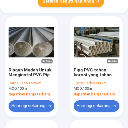
Berikan Kebutuhan Anda
Ringan Mudah Untuk
Pipa PVC tahan
Menginstal PVC Pipa
korosi yang tahan
Pasokan Air
lama Pilihan ideal
Harga:
usd50-500/m
Harga:
usd50-500/m
Kekuatan tarik tinggi
untuk pasokan air
MOQ:
100m
MOQ:
100m
Untuk Proyek
dapatkan harga terbaru
dapatkan harga terbaru
Hubungi sekarang
Hubungi sekarang