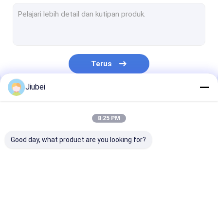
Float Pipa Pengerukan
Pelampung Pelampung Pipa
Pipa UHMWPE
Terus
Pengerukan Pipa HDPE
Jiubei
Selang Pengerukan Mengambang Sendiri
Kategori Kami
PE Pontoon
8:25 PM
Selang pelepasan karet
Good day, what product are you looking for?
Selang hisap karet
Selang Lapis Baja
Floater Pipa HDPE
Float Pipa
Pelampung
Memakai Pipa Tahan
Pengerukan
Pelampung Pi