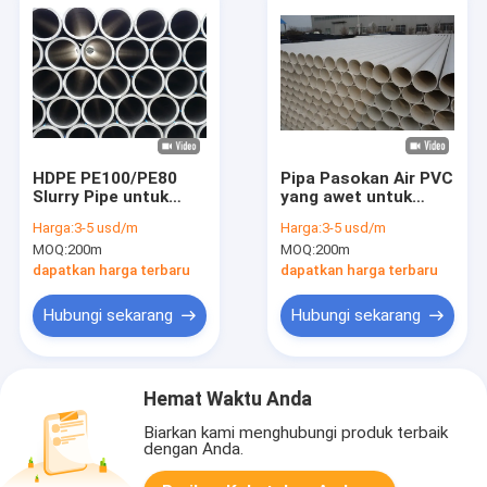
HDPE PE100/PE80
Pipa Pasokan Air PVC
Slurry Pipe untuk
yang awet untuk
Lingkungan Abrasif
Solusi Pipa yang
Harga:
3-5 usd/m
Harga:
3-5 usd/m
dan Korosif dengan
Dapat Diandalkan
MOQ:
200m
MOQ:
200m
Aksesoris Bolts Nuts
And Washers
dapatkan harga terbaru
dapatkan harga terbaru
Hubungi sekarang
Hubungi sekarang
Hemat Waktu Anda
Biarkan kami menghubungi produk terbaik
dengan Anda.